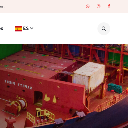
com
os
ES