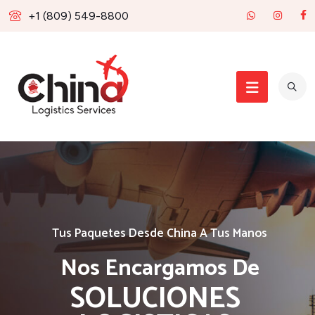
+1 (809) 549-8800
T
u
s
P
a
q
u
e
t
e
s
D
e
s
d
e
C
h
i
n
a
A
T
u
s
M
a
n
o
s
Nos Encargamos De
SOLUCIONES